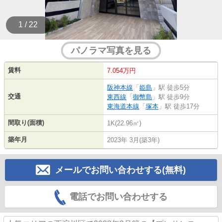
1 / 22
パノラマ写真を見る
賃料
7.054万円
阪神本線
「
姫島
」駅 徒歩5分
交通
東西線
「
御幣島
」駅 徒歩9分
東海道本線
「
塚本
」駅 徒歩17分
間取り(面積)
1K(22.96㎡)
築年月
2023年 3月(築3年)
メールでお問い合わせする(無料)
電話でお問い合わせする