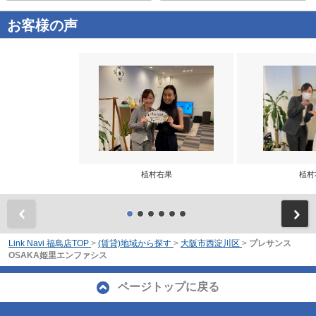
お客様の声
植村右果
植村
前
Link Navi 福島店TOP
>
(賃貸)地域から探す
>
大阪市西淀川区
>
プレサンス
OSAKA姫里エンファシス
ページトップに戻る