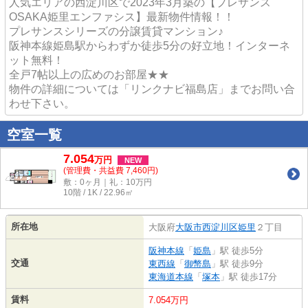
人気エリアの西淀川区で2023年3月築の【プレサンス
OSAKA姫里エンファシス】最新物件情報！！
プレサンスシリーズの分譲賃貸マンション♪
阪神本線姫島駅からわずか徒歩5分の好立地！インターネ
ット無料！
全戸7帖以上の広めのお部屋★★
物件の詳細については「リンクナビ福島店」までお問い合
わせ下さい。
空室一覧
7.054
万
円
NEW
(管理費・共益費 7,460円)
敷：0ヶ月｜礼：10万円
10階 / 1K / 22.96㎡
所在地
大阪府
大阪市西淀川区
姫里
２丁目
阪神本線
「
姫島
」駅 徒歩5分
交通
東西線
「
御幣島
」駅 徒歩9分
東海道本線
「
塚本
」駅 徒歩17分
賃料
7.054万円