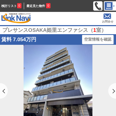
0
0
検討リスト
最近見た物件
お問合せ
プレサンスOSAKA姫里エンファシス（
1
室）
賃料
7.054万円
空室情報を確認