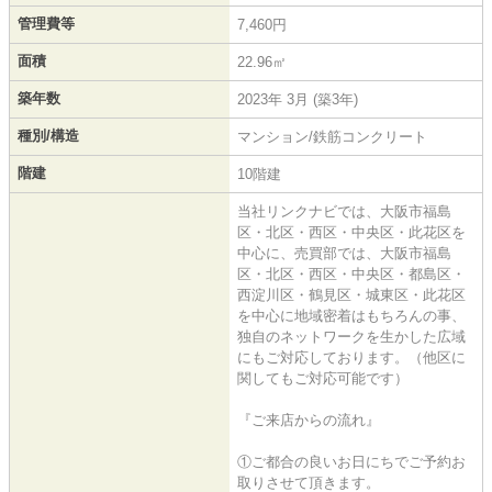
管理費等
7,460円
面積
22.96㎡
築年数
2023年 3月 (築3年)
種別/構造
マンション/鉄筋コンクリート
階建
10階建
当社リンクナビでは、大阪市福島
区・北区・西区・中央区・此花区を
中心に、売買部では、大阪市福島
区・北区・西区・中央区・都島区・
西淀川区・鶴見区・城東区・此花区
を中心に地域密着はもちろんの事、
独自のネットワークを生かした広域
にもご対応しております。（他区に
関してもご対応可能です）
『ご来店からの流れ』
①ご都合の良いお日にちでご予約お
取りさせて頂きます。