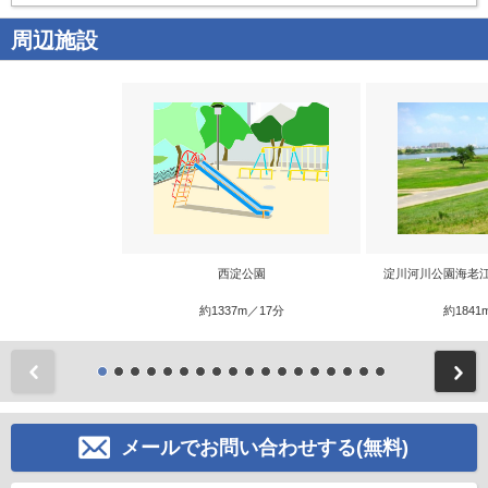
周辺施設
西淀公園
淀川河川公園海老
約1337m／17分
約1841
前
メールでお問い合わせする(無料)