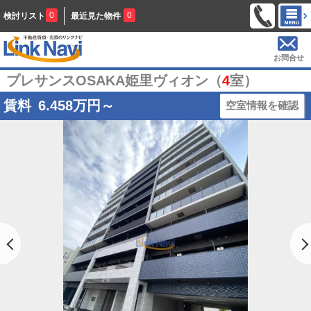
0
0
検討リスト
最近見た物件
お問合せ
プレサンスOSAKA姫里ヴィオン（
4
室）
賃料
6.458
万円～
空室情報を確認