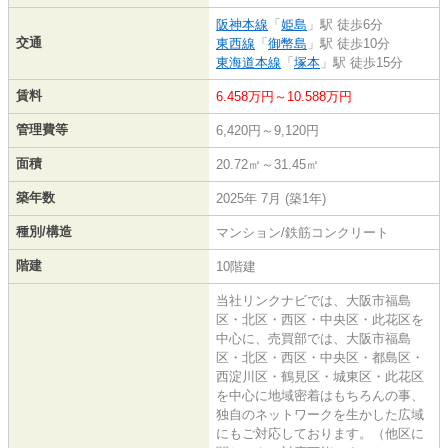
阪神本線
「
姫島
」駅 徒歩6分
交通
東西線
「
御幣島
」駅 徒歩10分
東海道本線
「
塚本
」駅 徒歩15分
賃料
6.458万円～10.588万円
管理費等
6,420円～9,120円
面積
20.72㎡～31.45㎡
築年数
2025年 7月 (築1年)
種別/構造
マンション/鉄筋コンクリート
階建
10階建
当社リンクナビでは、大阪市福島
区・北区・西区・中央区・此花区を
中心に、売買部では、大阪市福島
区・北区・西区・中央区・都島区・
西淀川区・鶴見区・城東区・此花区
を中心に地域密着はもちろんの事、
独自のネットワークを生かした広域
にもご対応しております。（他区に