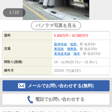
1 / 22
パノラマ写真を見る
賃料
6.458万円～10.588万円
阪神本線
「
姫島
」駅 徒歩6分
交通
東西線
「
御幣島
」駅 徒歩10分
東海道本線
「
塚本
」駅 徒歩15分
間取り(面積)
1K～1LDK(20.72㎡～31.45㎡)
築年月
2025年 7月(築1年)
メールでお問い合わせする(無料)
電話でお問い合わせする