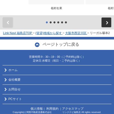
植村右果
植村
前
Link Navi 福島店TOP
>
(賃貸)地域から探す
>
大阪市西淀川区
>
リーガル塚本2
ページトップに戻る
営業時間:9：30～19：00（ご予約時は除く）
定休日:水曜日（祝日・ご予約は除く）
ホーム
会社概要
お問合せ
PCサイト
個人情報
利用規約
アクセスマップ
｜
｜
Copyright(c) 関西不動産流通株式会社 リンクナビ福島店 All rights reserved.