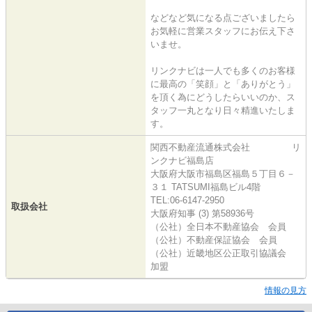
などなど気になる点ございましたら
お気軽に営業スタッフにお伝え下さ
いませ。
リンクナビは一人でも多くのお客様
に最高の「笑顔」と「ありがとう」
を頂く為にどうしたらいいのか、ス
タッフ一丸となり日々精進いたしま
す。
関西不動産流通株式会社 リ
ンクナビ福島店
大阪府大阪市福島区福島５丁目６－
３１ TATSUMI福島ビル4階
TEL:06-6147-2950
取扱会社
大阪府知事 (3) 第58936号
（公社）全日本不動産協会 会員
（公社）不動産保証協会 会員
（公社）近畿地区公正取引協議会
加盟
情報の見方