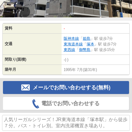
1 / 7
賃料
-
阪神本線
「
姫島
」駅 徒歩7分
交通
東海道本線
「
塚本
」駅 徒歩7分
東西線
「
御幣島
」駅 徒歩15分
間取り(面積)
-(-)
築年月
1995年 7月(築31年)
メールでお問い合わせする(無料)
電話でお問い合わせする
人気リーガルシリーズ！JR東海道本線「塚本駅」から徒歩
７分。バス・トイレ別。室内洗濯機置き場あり。