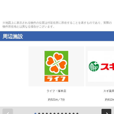
※地図上に表示される物件の位置は付近住所に所在することを表すものであり、実際の
物件所在地とは異なる場合がございます。
周辺施設
ライフ・塚本店
スギ薬局
約521m／7分
約612
前