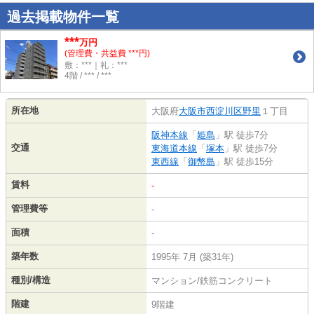
過去掲載物件一覧
***
万円
(管理費・共益費 ***円)
敷：***｜礼：***
4階 / *** / ***
所在地
大阪府
大阪市西淀川区
野里
１丁目
阪神本線
「
姫島
」駅 徒歩7分
交通
東海道本線
「
塚本
」駅 徒歩7分
東西線
「
御幣島
」駅 徒歩15分
賃料
-
管理費等
-
面積
-
築年数
1995年 7月 (築31年)
種別/構造
マンション/鉄筋コンクリート
階建
9階建