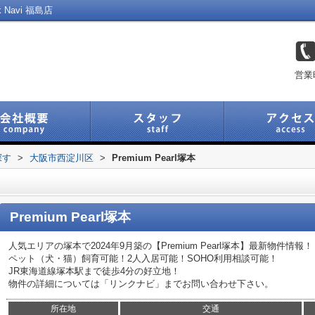
 Navi 福島店
営業
探す
>
大阪市西淀川区
>
Premium Pearl塚本
Premium Pearl塚本
人気エリアの塚本で2024年9月築の【Premium Pearl塚本】最新物件情報！
ペット（犬・猫）飼育可能！2人入居可能！SOHO利用相談可能！
JR東海道線塚本駅まで徒歩4分の好立地！
物件の詳細については「リンクナビ」までお問い合わせ下さい。
所在地
交通