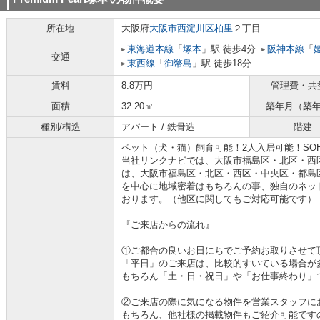
所在地
大阪府
大阪市西淀川区
柏里
２丁目
東海道本線
「
塚本
」駅 徒歩4分
阪神本線
「
交通
東西線
「
御幣島
」駅 徒歩18分
賃料
8.8万円
管理費・共
面積
32.20㎡
築年月（築
種別/構造
アパート / 鉄骨造
階建
ペット（犬・猫）飼育可能！2人入居可能！SO
当社リンクナビでは、大阪市福島区・北区・西
は、大阪市福島区・北区・西区・中央区・都島
を中心に地域密着はもちろんの事、独自のネッ
おります。（他区に関してもご対応可能です）
『ご来店からの流れ』
①ご都合の良いお日にちでご予約お取りさせて
「平日」のご来店は、比較的すいている場合が
もちろん「土・日・祝日」や「お仕事終わり」
②ご来店の際に気になる物件を営業スタッフに
もちろん、他社様の掲載物件もご紹介可能です