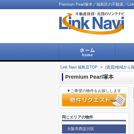
Premium Pearl塚本／福島区の不動産／Link
Link Navi 福島店TOP
>
(賃貸)地域から
Premium Pearl塚本
▼ご希望の物件をお探しします
同じエリアの物件
大阪市西淀川区