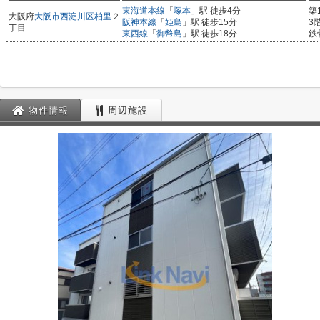
東海道本線
「
塚本
」駅 徒歩4分
築
大阪府
大阪市西淀川区
柏里
２
阪神本線
「
姫島
」駅 徒歩15分
3
丁目
東西線
「
御幣島
」駅 徒歩18分
鉄
物件情報
周辺施設