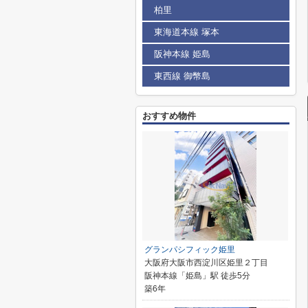
柏里
東海道本線 塚本
阪神本線 姫島
東西線 御幣島
おすすめ物件
グランパシフィック姫里
大阪府大阪市西淀川区姫里２丁目
阪神本線「姫島」駅 徒歩5分
築6年