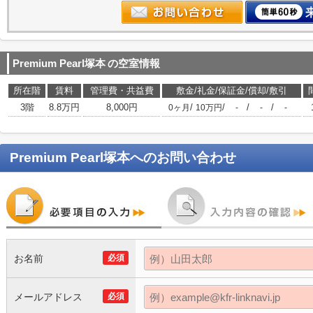
Premium Pearl塚本
の空室情報
所在階
賃料
管理費・共益費
敷金/礼金/保証金/償却/敷引
3階
8.8万円
8,000円
/
/
/
/
0ヶ月
10万円
-
-
-
Premium Pearl塚本
へのお問い合わせ
お名前
必須
メールアドレス
必須