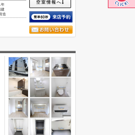
空室情報へ
1年
階建
骨造