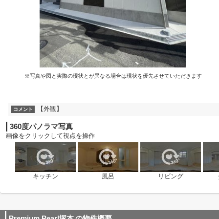
※写真や図と実際の現状とが異なる場合は現状を優先させていただきます
【外観】
コメント
360度パノラマ写真
画像をクリックして視点を操作
キッチン
風呂
リビング
Premium Pearl塚本
の物件概要