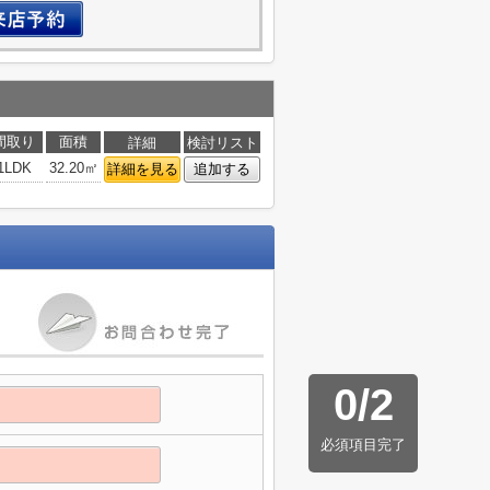
間取り
面積
詳細
検討リスト
1LDK
32.20㎡
詳細を見る
追加する
0
/
2
必須項目完了