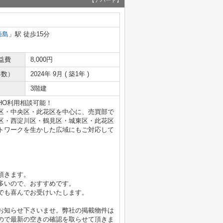
【アパート】
姫島
」駅 徒歩15分
益費
8,000円
年数）
2024年 9月 ( 築1年 )
3階建
HO利用相談可能！
区・中央区・此花区を中心に、売買部で
区・西淀川区・鶴見区・城東区・此花区
トワークを生かした広域にもご対応して
頂きます。
多いので、おすすめです。
でも喜んでお受けいたします。
お知らせ下さいませ。弊社の掲載物件は
ので最新の空きの確認を取らせて頂きま