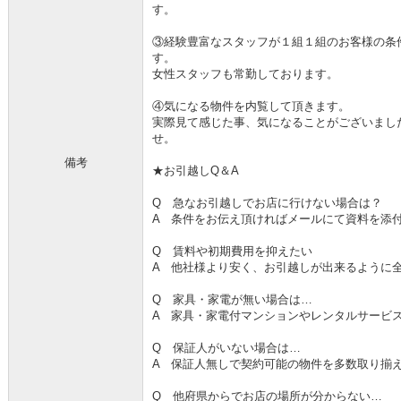
す。
③経験豊富なスタッフが１組１組のお客様の条
す。
女性スタッフも常勤しております。
④気になる物件を内覧して頂きます。
実際見て感じた事、気になることがございまし
せ。
備考
★お引越しQ＆A
Q 急なお引越しでお店に行けない場合は？
A 条件をお伝え頂ければメールにて資料を添
Q 賃料や初期費用を抑えたい
A 他社様より安く、お引越しが出来るように
Q 家具・家電が無い場合は…
A 家具・家電付マンションやレンタルサービ
Q 保証人がいない場合は…
A 保証人無しで契約可能の物件を多数取り揃
Q 他府県からでお店の場所が分からない…