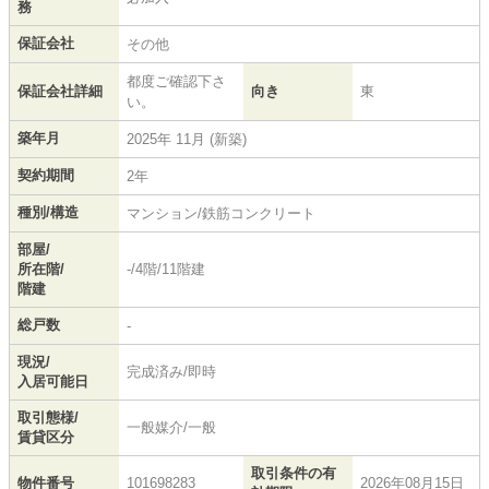
務
保証会社
その他
都度ご確認下さ
保証会社詳細
向き
東
い。
築年月
2025年 11月 (新築)
契約期間
2年
種別/構造
マンション/鉄筋コンクリート
部屋/
所在階/
-/4階/11階建
階建
総戸数
-
現況/
完成済み/即時
入居可能日
取引態様/
一般媒介/一般
賃貸区分
取引条件の有
物件番号
101698283
2026年08月15日