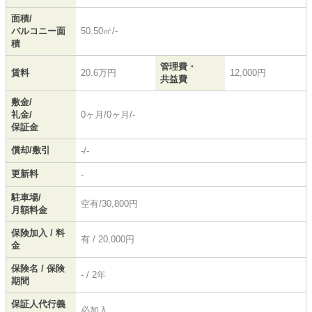
面積/
バルコニー面
50.50㎡/-
積
管理費・
賃料
20.6万円
12,000円
共益費
敷金/
礼金/
0ヶ月/0ヶ月/-
保証金
償却/敷引
-/-
更新料
-
駐車場/
空有/30,800円
月額料金
保険加入 / 料
有 / 20,000円
金
保険名 / 保険
- / 2年
期間
保証人代行義
必加入