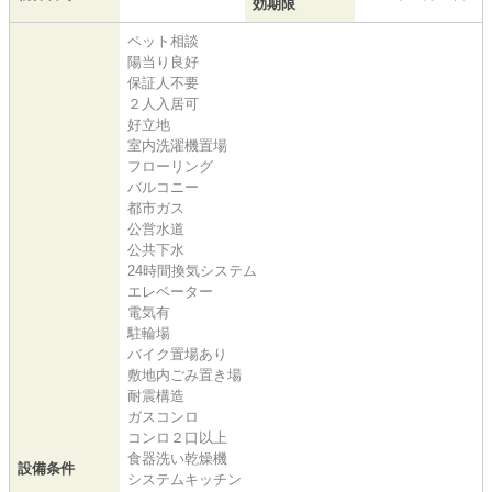
効期限
ペット相談
陽当り良好
保証人不要
２人入居可
好立地
室内洗濯機置場
フローリング
バルコニー
都市ガス
公営水道
公共下水
24時間換気システム
エレベーター
電気有
駐輪場
バイク置場あり
敷地内ごみ置き場
耐震構造
ガスコンロ
コンロ２口以上
食器洗い乾燥機
設備条件
システムキッチン