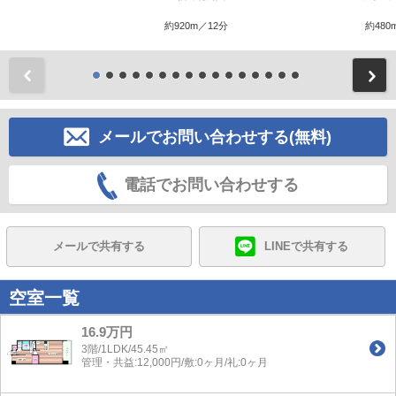
約920m／12分
約480
前
メールでお問い合わせする(無料)
電話でお問い合わせする
メールで共有する
LINEで共有する
空室一覧
16.9万円
3階/1LDK/45.45㎡
管理・共益:12,000円/敷:0ヶ月/礼:0ヶ月