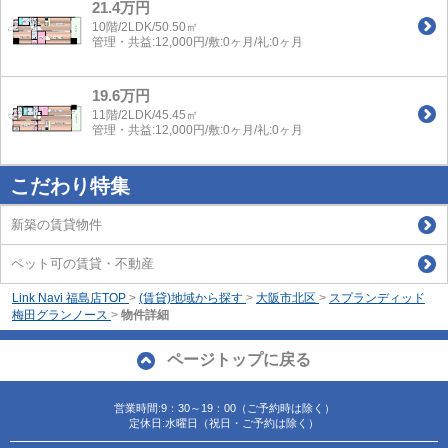
21.4万円
10階/2LDK/50.50㎡
管理・共益:12,000円/敷:0ヶ月/礼:0ヶ月
19.6万円
11階/2LDK/45.45㎡
管理・共益:12,000円/敷:0ヶ月/礼:0ヶ月
こだわり特集
新築の賃貸物件
ペット可の賃貸・不動産
Link Navi 福島店TOP
>
(賃貸)地域から探す
>
大阪市北区
>
スプランディッド
梅田グランノース
>
物件詳細
ページトップに戻る
営業時間:9：30～19：00（ご予約時は除く）
定休日:水曜日（祝日・ご予約は除く）