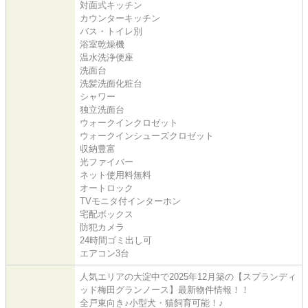
対面式キッチン
カウンターキッチン
バス・トイレ別
浴室乾燥機
温水洗浄便座
洗面台
洗髪洗面化粧台
シャワー
独立洗面台
ウォークインクロゼット
ウォークインシューズクロゼット
収納豊富
光ファイバー
ネット使用料無料
オートロック
TVモニタ付インターホン
宅配ボックス
防犯カメラ
24時間ゴミ出し可
エアコン3台
人気エリアの大淀中で2025年12月築の【スプランディ
ッド梅田グランノース】最新物件情報！！
全戸東向き♪小型犬・猫飼育可能！♪