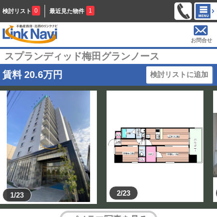
0
1
検討リスト
最近見た物件
お問合せ
スプランディッド梅田グランノース
賃料
20.6
万円
検討リストに追加
2/23
1/23