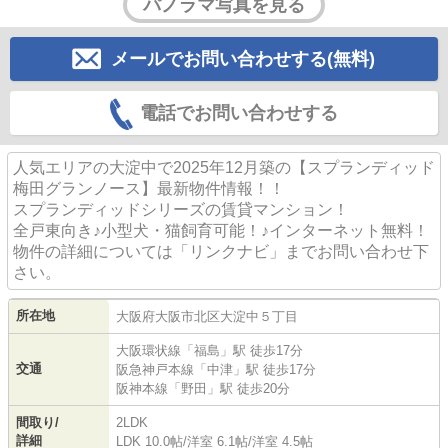
パノラマ写真を見る
メールでお問い合わせする(無料)
電話でお問い合わせする
人気エリアの大淀中で2025年12月築の【スプランディッド
梅田グランノース】最新物件情報！！
スプランディッドシリーズの賃貸マンション！
全戸東向き♪小型犬・猫飼育可能！♪インターネット無料！
物件の詳細については「リンクナビ」までお問い合わせ下
さい。
所在地
大阪府
大阪市北区
大淀中
５丁目
大阪環状線
「
福島
」駅 徒歩17分
交通
阪急神戸本線
「
中津
」駅 徒歩17分
阪神本線
「
野田
」駅 徒歩20分
間取り/
2LDK
詳細
LDK 10.0帖
/
洋室 6.1帖
/
洋室 4.5帖