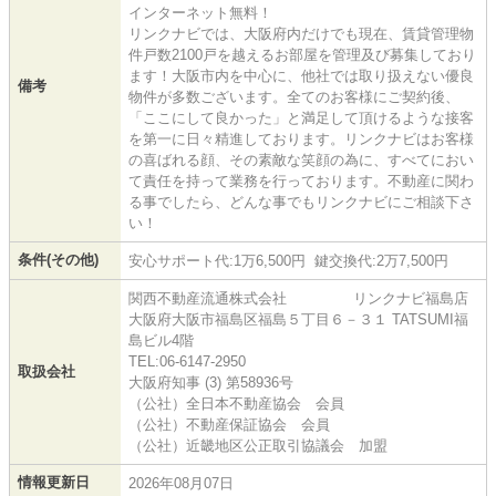
インターネット無料！
リンクナビでは、大阪府内だけでも現在、賃貸管理物
件戸数2100戸を越えるお部屋を管理及び募集しており
ます！大阪市内を中心に、他社では取り扱えない優良
備考
物件が多数ございます。全てのお客様にご契約後、
「ここにして良かった」と満足して頂けるような接客
を第一に日々精進しております。リンクナビはお客様
の喜ばれる顔、その素敵な笑顔の為に、すべてにおい
て責任を持って業務を行っております。不動産に関わ
る事でしたら、どんな事でもリンクナビにご相談下さ
い！
条件(その他)
安心サポート代:1万6,500円 鍵交換代:2万7,500円
関西不動産流通株式会社 リンクナビ福島店
大阪府大阪市福島区福島５丁目６－３１ TATSUMI福
島ビル4階
TEL:06-6147-2950
取扱会社
大阪府知事 (3) 第58936号
（公社）全日本不動産協会 会員
（公社）不動産保証協会 会員
（公社）近畿地区公正取引協議会 加盟
情報更新日
2026年08月07日