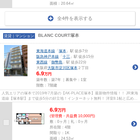
面積：20.64㎡
全4件を表示する
BLANC COURT塚本
賃貸｜マンション
東海道本線
「
塚本
」駅 徒歩7分
阪急神戸本線
「
十三
」駅 徒歩15分
東西線
「
御幣島
」駅 徒歩22分
大阪府
大阪市淀川区
塚本
２丁目
6.9
万円
築年数：築7年 ｜募集中：
1室
階数：7階建
人気エリアの塚本で2019年7月築の【AK-PLACE塚本】最新物件情報！！ JR東海
道線【塚本駅】まで徒歩5分の好立地！インターネット無料！ 洋室8.1帖と広めの
お部屋が魅力！ 物件の詳細に...
6.9
万
円
(管理費・共益費 10,000円)
敷：0ヶ月｜礼：0ヶ月
所在階：4階
間取り：1K
面積：24.53㎡