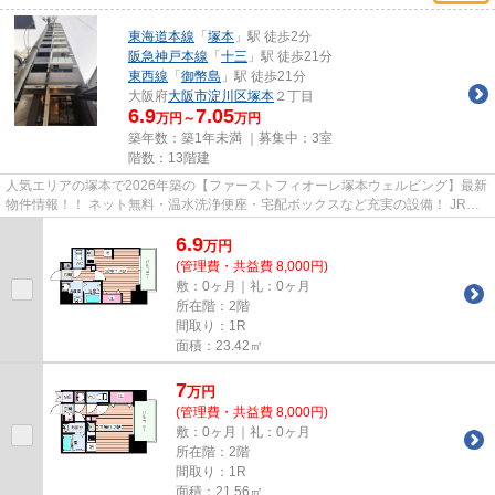
東海道本線
「
塚本
」駅 徒歩2分
阪急神戸本線
「
十三
」駅 徒歩21分
東西線
「
御幣島
」駅 徒歩21分
大阪府
大阪市淀川区
塚本
２丁目
6.9
7.05
万円～
万円
築年数：築1年未満 ｜募集中：
3室
階数：13階建
人気エリアの塚本で2026年築の【ファーストフィオーレ塚本ウェルビング】最新
物件情報！！ ネット無料・温水洗浄便座・宅配ボックスなど充実の設備！ JR塚
本徒歩2分の好立地！！ 物件...
6.9
万
円
(管理費・共益費 8,000円)
敷：0ヶ月｜礼：0ヶ月
所在階：2階
間取り：1R
面積：23.42㎡
7
万
円
(管理費・共益費 8,000円)
敷：0ヶ月｜礼：0ヶ月
所在階：2階
間取り：1R
面積：21.56㎡