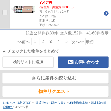
7.4
万
円
(管理費・共益費 9,000円)
敷：0ヶ月｜礼：1ヶ月
所在階：2階
間取り：1K
面積：25.05㎡
該当公開件数
83
件 空き数
152
件
41-60
件表示
1
2
3
4
5
<<前へ
次へ>>
最初
チェックした物件をまとめて
検討リストに追加
お問い合わせ
さらに条件を絞り込む
物件リクエスト
Link Navi 福島店TOP
>
(賃貸)路線・駅から探す
>
JR東海道本線
>
塚本駅の賃
貸物件
>
3ページ目