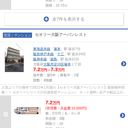
間取り：1K
面積：22.70㎡
全7件を表示する
セオリー大阪アーバンレスト
賃貸｜マンション
東海道本線
「
塚本
」駅 徒歩7分
阪急神戸本線
「
十三
」駅 徒歩24分
阪神本線
「
姫島
」駅 徒歩22分
大阪府
大阪市淀川区
塚本
１丁目
7.2
7.3
万円～
万円
築年数：築5年 ｜募集中：
2室
階数：4階建
人気エリアの塚本で2021年1月築の【セオリー大阪アーバンレスト】最新物件情
報！！ セオリーシリーズの分譲賃貸マンション♪ ネット無料♪ 全戸８帖以上の
広々洋室＋ウォークインクロー...
7.2
万
円
(管理費・共益費 10,000円)
敷：0万円｜礼：0ヶ月
所在階：3階
間取り：1K