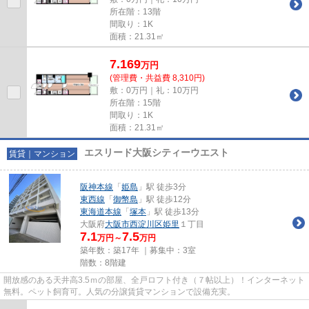
所在階：13階
間取り：1K
面積：21.31㎡
7.169
万
円
(管理費・共益費 8,310円)
敷：0万円｜礼：10万円
所在階：15階
間取り：1K
面積：21.31㎡
エスリード大阪シティーウエスト
賃貸｜マンション
阪神本線
「
姫島
」駅 徒歩3分
東西線
「
御幣島
」駅 徒歩12分
東海道本線
「
塚本
」駅 徒歩13分
大阪府
大阪市西淀川区
姫里
１丁目
7.1
7.5
万円～
万円
築年数：築17年 ｜募集中：
3室
階数：8階建
開放感のある天井高3.5ｍの部屋、全戸ロフト付き（７帖以上）！インターネット
無料。ペット飼育可。人気の分譲賃貸マンションで設備充実。