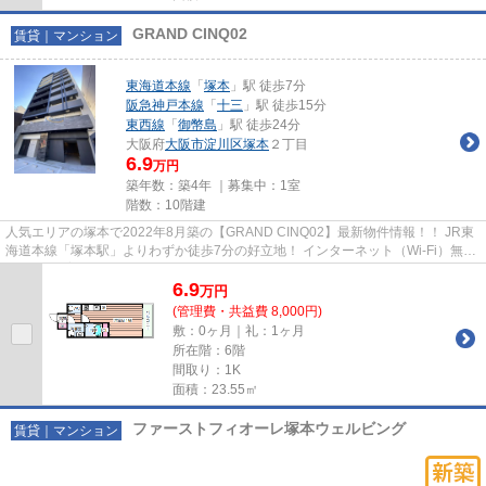
GRAND CINQ02
賃貸｜マンション
東海道本線
「
塚本
」駅 徒歩7分
阪急神戸本線
「
十三
」駅 徒歩15分
東西線
「
御幣島
」駅 徒歩24分
大阪府
大阪市淀川区
塚本
２丁目
6.9
万円
築年数：築4年 ｜募集中：
1室
階数：10階建
人気エリアの塚本で2022年8月築の【GRAND CINQ02】最新物件情報！！ JR東
海道本線「塚本駅」よりわずか徒歩7分の好立地！ インターネット（Wi-Fi）無料
♪ペット飼育可能♪（2～4階のみ）...
6.9
万
円
(管理費・共益費 8,000円)
敷：0ヶ月｜礼：1ヶ月
所在階：6階
間取り：1K
面積：23.55㎡
ファーストフィオーレ塚本ウェルビング
賃貸｜マンション