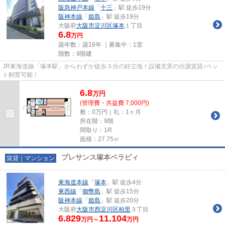
阪急神戸本線
「
十三
」駅 徒歩19分
阪神本線
「
姫島
」駅 徒歩19分
大阪府
大阪市淀川区
塚本
１丁目
6.8
万円
築年数：築16年 ｜募集中：
1室
階数：9階建
JR東海道線「塚本駅」からわずか徒歩３分の好立地！設備充実の分譲賃貸♪ペッ
ト飼育可能！
6.8
万
円
(管理費・共益費 7,000円)
敷：0万円｜礼：1ヶ月
所在階：9階
間取り：1R
面積：27.75㎡
プレサンス塚本ベラビィ
賃貸｜マンション
東海道本線
「
塚本
」駅 徒歩4分
東西線
「
御幣島
」駅 徒歩15分
阪神本線
「
姫島
」駅 徒歩20分
大阪府
大阪市西淀川区
柏里
３丁目
6.829
11.104
万円～
万円