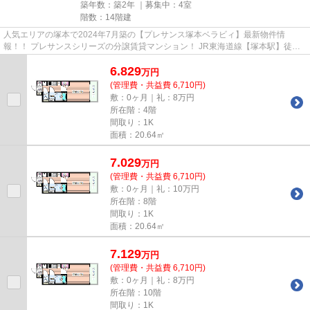
築年数：築2年 ｜募集中：
4室
階数：14階建
人気エリアの塚本で2024年7月築の【プレサンス塚本ベラビィ】最新物件情
報！！ プレサンスシリーズの分譲賃貸マンション！ JR東海道線【塚本駅】徒歩4
分の好立地！インターネット無料...
6.829
万
円
(管理費・共益費 6,710円)
敷：0ヶ月｜礼：8万円
所在階：4階
間取り：1K
面積：20.64㎡
7.029
万
円
(管理費・共益費 6,710円)
敷：0ヶ月｜礼：10万円
所在階：8階
間取り：1K
面積：20.64㎡
7.129
万
円
(管理費・共益費 6,710円)
敷：0ヶ月｜礼：8万円
所在階：10階
間取り：1K