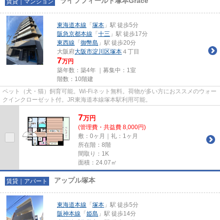
ライフフィールド塚本Grace
賃貸｜マンション
東海道本線
「
塚本
」駅 徒歩5分
阪急京都本線
「
十三
」駅 徒歩17分
東西線
「
御幣島
」駅 徒歩20分
大阪府
大阪市淀川区
塚本
４丁目
7
万円
築年数：築4年 ｜募集中：
1室
階数：10階建
ペット（犬・猫）飼育可能。Wi-Fiネット無料。荷物が多い方におススメのウォー
クインクローゼット付。JR東海道本線塚本駅利用可能。
7
万
円
(管理費・共益費 8,000円)
敷：0ヶ月｜礼：1ヶ月
所在階：8階
間取り：1K
面積：24.07㎡
アップル塚本
賃貸｜アパート
東海道本線
「
塚本
」駅 徒歩5分
阪神本線
「
姫島
」駅 徒歩14分