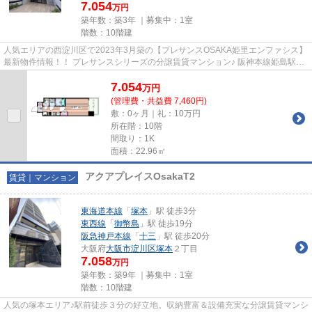
7.054
万円
築年数：築3年 ｜募集中：
1室
階数：10階建
人気エリアの西淀川区で2023年3月築の【プレサンスOSAKA姫里エンファシス】
最新物件情報！！ プレサンスシリーズの分譲賃貸マンション♪ 阪神本線姫島駅か
らわずか徒歩5分の好立地！イ...
7.054
万
円
(管理費・共益費 7,460円)
敷：0ヶ月｜礼：10万円
所在階：10階
間取り：1K
面積：22.96㎡
アクアプレイスOsakaT2
賃貸｜マンション
東海道本線
「
塚本
」駅 徒歩3分
東西線
「
御幣島
」駅 徒歩19分
阪急神戸本線
「
十三
」駅 徒歩20分
大阪府
大阪市淀川区
塚本
２丁目
7.058
万円
築年数：築9年 ｜募集中：
1室
階数：10階建
人気の塚本エリア♪駅前徒歩３分の好立地。収納豊富＆設備充実な分譲賃貸マンシ