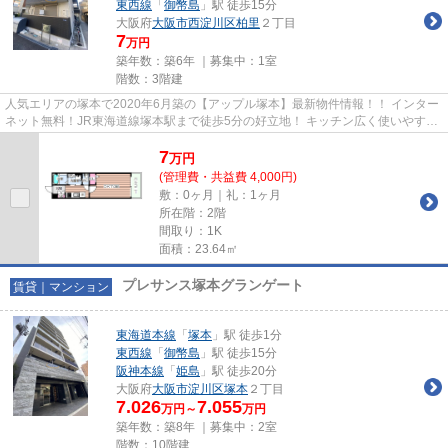
東西線
「
御幣島
」駅 徒歩15分
大阪府
大阪市西淀川区
柏里
２丁目
7
万円
築年数：築6年 ｜募集中：
1室
階数：3階建
人気エリアの塚本で2020年6月築の【アップル塚本】最新物件情報！！ インター
ネット無料！JR東海道線塚本駅まで徒歩5分の好立地！ キッチン広く使いやすい
です！ 物件の詳細については...
7
万
円
(管理費・共益費 4,000円)
敷：0ヶ月｜礼：1ヶ月
所在階：2階
間取り：1K
面積：23.64㎡
プレサンス塚本グランゲート
賃貸｜マンション
東海道本線
「
塚本
」駅 徒歩1分
東西線
「
御幣島
」駅 徒歩15分
阪神本線
「
姫島
」駅 徒歩20分
大阪府
大阪市淀川区
塚本
２丁目
7.026
7.055
万円～
万円
築年数：築8年 ｜募集中：
2室
階数：10階建