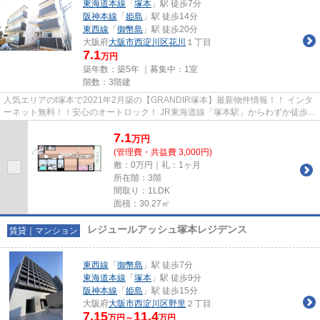
東海道本線
「
塚本
」駅 徒歩7分
阪神本線
「
姫島
」駅 徒歩14分
東西線
「
御幣島
」駅 徒歩20分
大阪府
大阪市西淀川区
花川
１丁目
7.1
万円
築年数：築5年 ｜募集中：
1室
階数：3階建
人気エリアのt塚本で2021年2月築の【GRANDIR塚本】最新物件情報！！ インタ
ーネット無料！！安心のオートロック！ JR東海道線「塚本駅」からわずか徒歩７
分の好立地！ 物件の詳細につ...
7.1
万
円
(管理費・共益費 3,000円)
敷：0万円｜礼：1ヶ月
所在階：3階
間取り：1LDK
面積：30.27㎡
レジュールアッシュ塚本レジデンス
賃貸｜マンション
東西線
「
御幣島
」駅 徒歩7分
東海道本線
「
塚本
」駅 徒歩9分
阪神本線
「
姫島
」駅 徒歩15分
大阪府
大阪市西淀川区
野里
２丁目
7.15
11.4
万円～
万円