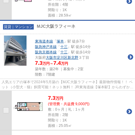
所在階：4階
間取り：1K
面積：28.59㎡
MJC大阪ラフィーネ
賃貸｜マンション
東海道本線
「
塚本
」駅 徒歩7分
阪急神戸本線
「
十三
」駅 徒歩14分
阪急京都本線
「
十三
」駅 徒歩14分
大阪府
大阪市淀川区
新北野
３丁目
7.3
7.4
万円～
万円
築年数：築2年 ｜募集中：
2室
階数：7階建
人気エリアの塚本で2024年5月築の【MJC大阪ラフィーネ】最新物件情報！！ ペ
ット（小型犬・猫）飼育可能！ネット無料！ JR東海道線【塚本駅】からわずか徒
歩7分の好立地！大阪駅まで1...
7.3
万
円
(管理費・共益費 9,000円)
敷：0ヶ月｜礼：1ヶ月
所在階：2階
間取り：1K
面積：25.05㎡