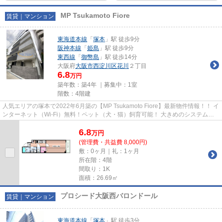
MP Tsukamoto Fiore
賃貸｜マンション
東海道本線
「
塚本
」駅 徒歩9分
阪神本線
「
姫島
」駅 徒歩9分
東西線
「
御幣島
」駅 徒歩14分
大阪府
大阪市西淀川区
花川
２丁目
6.8
万円
築年数：築4年 ｜募集中：
1室
階数：4階建
人気エリアの塚本で2022年6月築の【MP Tsukamoto Fiore】最新物件情報！！ イ
ンターネット（Wi-Fi）無料！ペット（犬・猫）飼育可能！ 大きめのシステムキ
ッチン♪グリル付き♪全戸８帖...
6.8
万
円
(管理費・共益費 8,000円)
敷：0ヶ月｜礼：1ヶ月
所在階：4階
間取り：1K
面積：26.69㎡
プロシード大阪西バロンドール
賃貸｜マンション
東海道本線
「
塚本
」駅 徒歩3分