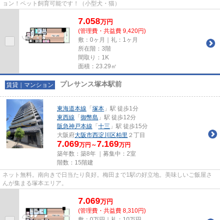
ョン！ペット飼育可能です！（小型犬・猫）
7.058
万
円
(管理費・共益費 9,420円)
敷：0ヶ月｜礼：1ヶ月
所在階：3階
間取り：1K
面積：23.29㎡
プレサンス塚本駅前
賃貸｜マンション
東海道本線
「
塚本
」駅 徒歩1分
東西線
「
御幣島
」駅 徒歩12分
阪急神戸本線
「
十三
」駅 徒歩15分
大阪府
大阪市西淀川区
柏里
２丁目
7.069
7.169
万円～
万円
築年数：築8年 ｜募集中：
2室
階数：15階建
ネット無料。南向きで日当たり良好。梅田まで1駅の好立地。美味しいご飯屋さ
んが集まる塚本エリア。
7.069
万
円
(管理費・共益費 8,310円)
敷：0万円｜礼：10万円