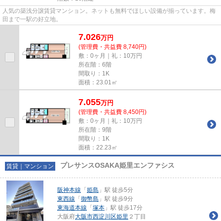
人気の築浅分譲賃貸マンション。ネットも無料でほしい設備が揃っています。梅
田まで一駅の好立地。
7.026
万
円
(管理費・共益費 8,740円)
敷：0ヶ月｜礼：10万円
所在階：6階
間取り：1K
面積：23.01㎡
7.055
万
円
(管理費・共益費 8,450円)
敷：0ヶ月｜礼：10万円
所在階：9階
間取り：1K
面積：22.23㎡
プレサンスOSAKA姫里エンファシス
賃貸｜マンション
阪神本線
「
姫島
」駅 徒歩5分
東西線
「
御幣島
」駅 徒歩9分
東海道本線
「
塚本
」駅 徒歩17分
大阪府
大阪市西淀川区
姫里
２丁目