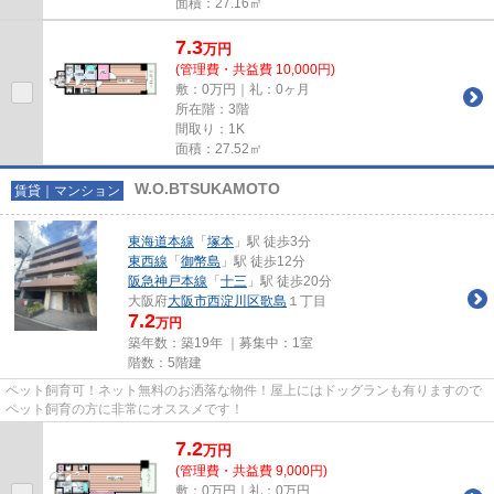
面積：27.16㎡
7.3
万
円
(管理費・共益費 10,000円)
敷：0万円｜礼：0ヶ月
所在階：3階
間取り：1K
面積：27.52㎡
W.O.BTSUKAMOTO
賃貸｜マンション
東海道本線
「
塚本
」駅 徒歩3分
東西線
「
御幣島
」駅 徒歩12分
阪急神戸本線
「
十三
」駅 徒歩20分
大阪府
大阪市西淀川区
歌島
１丁目
7.2
万円
築年数：築19年 ｜募集中：
1室
階数：5階建
ペット飼育可！ネット無料のお洒落な物件！屋上にはドッグランも有りますので
ペット飼育の方に非常にオススメです！
7.2
万
円
(管理費・共益費 9,000円)
敷：0万円｜礼：0万円