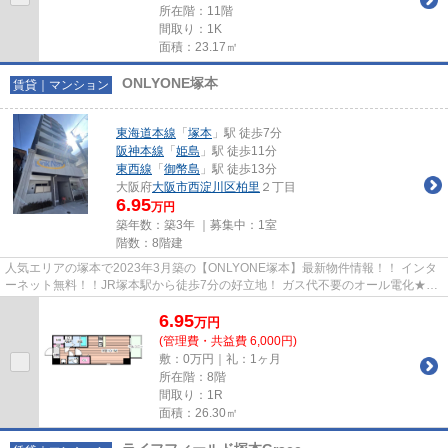
所在階：11階
間取り：1K
面積：23.17㎡
ONLYONE塚本
賃貸｜マンション
東海道本線
「
塚本
」駅 徒歩7分
阪神本線
「
姫島
」駅 徒歩11分
東西線
「
御幣島
」駅 徒歩13分
大阪府
大阪市西淀川区
柏里
２丁目
6.95
万円
築年数：築3年 ｜募集中：
1室
階数：8階建
人気エリアの塚本で2023年3月築の【ONLYONE塚本】最新物件情報！！ インタ
ーネット無料！！JR塚本駅から徒歩7分の好立地！ ガス代不要のオール電化★宅
配BOXあり！ 物件の詳細について...
6.95
万
円
(管理費・共益費 6,000円)
敷：0万円｜礼：1ヶ月
所在階：8階
間取り：1R
面積：26.30㎡