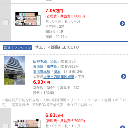
7.05
万
円
(管理費・共益費 8,000円)
敷：0ヶ月｜礼：0ヶ月
所在階：2階
間取り：1R
面積：22.77㎡
サムティ姫島FELICETO
賃貸｜マンション
阪神本線
「
姫島
」駅 徒歩7分
東西線
「
御幣島
」駅 徒歩13分
東海道本線
「
塚本
」駅 徒歩13分
大阪府
大阪市西淀川区
姫里
２丁目
6.93
万円
築年数：築6年 ｜募集中：
1室
階数：12階建
３沿線利用可能な好立地！人気の西淀川区エリア！インターネット無料（Wi-Fi対
応）、浴室乾燥機、宅配BOX等設備充実。全住戸７帖以上♪
6.93
万
円
(管理費・共益費 6,700円)
敷：0ヶ月｜礼：1ヶ月