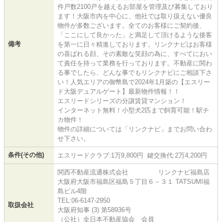
件戸数2100戸を越えるお部屋を管理及び募集しており
ます！大阪市内を中心に、他社では取り扱えない優良
物件が多数ございます。全てのお客様にご契約後、
「ここにして良かった」と満足して頂けるような接客
備考
を第一に日々精進しております。リンクナビはお客様
の喜ばれる顔、その素敵な笑顔の為に、すべてにおい
て責任を持って業務を行っております。不動産に関わ
る事でしたら、どんな事でもリンクナビにご相談下さ
い！人気エリアの御幣島で2024年1月築の【エスリー
ド大阪デュアルゲート】最新物件情報！！
エスリードシリーズの分譲賃貸マンション！
インターネット無料！小型犬2匹まで飼育可能！駅チ
カ物件！
物件の詳細については「リンクナビ」までお問い合わ
せ下さい。
条件(その他)
エスリードクラブ:1万9,800円 鍵交換代:2万4,200円
関西不動産流通株式会社 リンクナビ福島店
大阪府大阪市福島区福島５丁目６－３１ TATSUMI福
島ビル4階
TEL:06-6147-2950
取扱会社
大阪府知事 (3) 第58936号
（公社）全日本不動産協会 会員