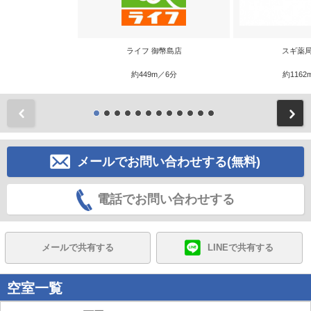
ライフ 御幣島店
スギ薬局
約449m／6分
約1162
前
メールでお問い合わせする(無料)
電話でお問い合わせする
メールで共有する
LINEで共有する
空室一覧