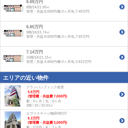
6.69万円
8階/1K/21.00㎡
管理・共益:8,000円/敷:0ヶ月/礼:7.49万円
6.85万円
9階/1K/21.74㎡
管理・共益:8,000円/敷:0ヶ月/礼:7.65万円
7.14万円
10階/1K/21.15㎡
管理・共益:4,900円/敷:0ヶ月/礼:3.815万円
エリアの近い物件
グランパシフィック姫里
5.9
万
円
(管理費・共益費 7,000円)
敷：0ヶ月｜礼：0ヶ月
3階 / 1K / 20.03㎡
エヴァステージ梅田WEST
6.3
万
円
(管理費・共益費 5,000円)
敷：0万円｜礼：1ヶ月