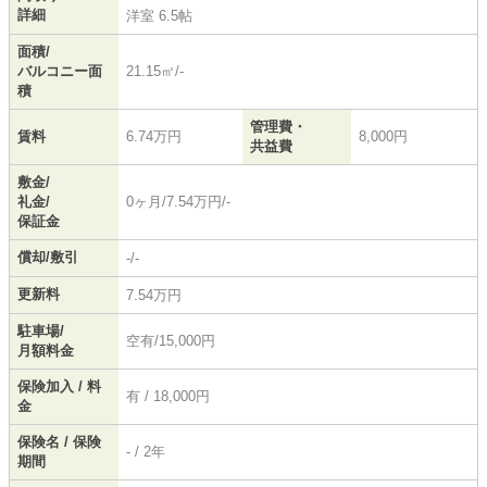
詳細
洋室 6.5帖
面積/
バルコニー面
21.15㎡/-
積
管理費・
賃料
6.74万円
8,000円
共益費
敷金/
礼金/
0ヶ月/7.54万円/-
保証金
償却/敷引
-/-
更新料
7.54万円
駐車場/
空有/15,000円
月額料金
保険加入 / 料
有 / 18,000円
金
保険名 / 保険
- / 2年
期間