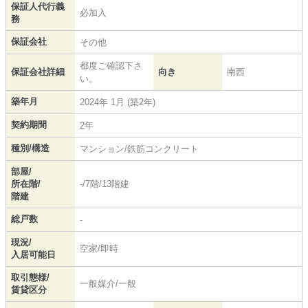
保証人代行義
必加入
務
保証会社
その他
都度ご確認下さ
保証会社詳細
向き
南西
い。
築年月
2024年 1月 (築2年)
契約期間
2年
種別/構造
マンション/鉄筋コンクリート
部屋/
所在階/
-/7階/13階建
階建
総戸数
-
現況/
空家/即時
入居可能日
取引態様/
一般媒介/一般
賃貸区分