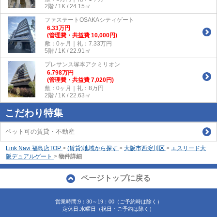
2階 / 1K / 24.15㎡
ファステートOSAKAシティゲート
6.33
万
円
(管理費・共益費 10,000円)
敷：0ヶ月｜礼：7.33万円
5階 / 1K / 22.91㎡
プレサンス塚本アクミリオン
6.798
万
円
(管理費・共益費 7,020円)
敷：0ヶ月｜礼：8万円
2階 / 1K / 22.63㎡
こだわり特集
ペット可の賃貸・不動産
Link Navi 福島店TOP
>
(賃貸)地域から探す
>
大阪市西淀川区
>
エスリード大
阪デュアルゲート
>
物件詳細
ページトップに戻る
営業時間:9：30～19：00（ご予約時は除く）
定休日:水曜日（祝日・ご予約は除く）