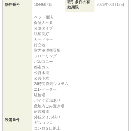
取引条件の有
物件番号
104469715
2026年08月12日
効期限
ペット相談
保証人不要
分譲タイプ
眺望良好
カードキー
好立地
室内洗濯機置場
フローリング
バルコニー
都市ガス
公営水道
公共下水
24時間換気システム
エレベーター
駐輪場
バイク置場あり
敷地内ごみ置き場
耐震構造
外観タイル張り
設備条件
ガスコンロ
コンロ２口以上