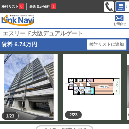
0
1
検討リスト
最近見た物件
お問合せ
エスリード大阪デュアルゲート
賃料
6.74
万円
検討リストに追加
2/23
1/23