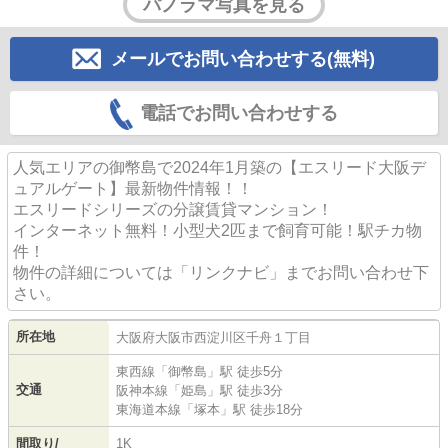
パノラマ写真を見る
メールでお問い合わせする(無料)
電話でお問い合わせする
人気エリアの御幣島で2024年1月築の【エスリード大阪デ
ュアルゲート】最新物件情報！！
エスリードシリーズの分譲賃貸マンション！
インターネット無料！小型犬2匹まで飼育可能！駅チカ物
件！
物件の詳細については「リンクナビ」までお問い合わせ下
さい。
所在地
大阪府
大阪市西淀川区
千舟
１丁目
東西線
「
御幣島
」駅 徒歩5分
交通
阪神本線
「
姫島
」駅 徒歩3分
東海道本線
「
塚本
」駅 徒歩18分
間取り/
1K