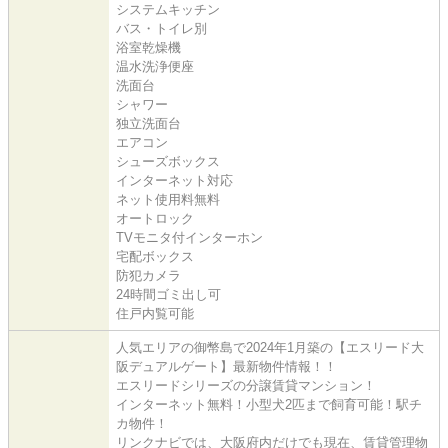
システムキッチン
バス・トイレ別
浴室乾燥機
温水洗浄便座
洗面台
シャワー
独立洗面台
エアコン
シューズボックス
インターネット対応
ネット使用料無料
オートロック
TVモニタ付インターホン
宅配ボックス
防犯カメラ
24時間ゴミ出し可
住戸内覧可能
人気エリアの御幣島で2024年1月築の【エスリード大
阪デュアルゲート】最新物件情報！！
エスリードシリーズの分譲賃貸マンション！
インターネット無料！小型犬2匹まで飼育可能！駅チ
カ物件！
リンクナビでは、大阪府内だけでも現在、賃貸管理物