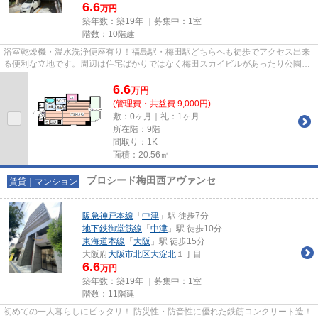
6.6
万円
築年数：築19年 ｜募集中：
1室
階数：10階建
浴室乾燥機・温水洗浄便座有り！福島駅・梅田駅どちらへも徒歩でアクセス出来
る便利な立地です。周辺は住宅ばかりではなく梅田スカイビルがあったり公園が
あったりなど緑も多い環境で...
6.6
万
円
(管理費・共益費 9,000円)
敷：0ヶ月｜礼：1ヶ月
所在階：9階
間取り：1K
面積：20.56㎡
プロシード梅田西アヴァンセ
賃貸｜マンション
阪急神戸本線
「
中津
」駅 徒歩7分
地下鉄御堂筋線
「
中津
」駅 徒歩10分
東海道本線
「
大阪
」駅 徒歩15分
大阪府
大阪市北区
大淀北
１丁目
6.6
万円
築年数：築19年 ｜募集中：
1室
階数：11階建
初めての一人暮らしにピッタリ！ 防災性・防音性に優れた鉄筋コンクリート造！