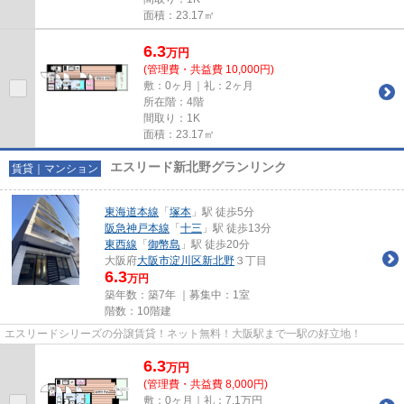
面積：23.17㎡
6.3
万
円
(管理費・共益費 10,000円)
敷：0ヶ月｜礼：2ヶ月
所在階：4階
間取り：1K
面積：23.17㎡
エスリード新北野グランリンク
賃貸｜マンション
東海道本線
「
塚本
」駅 徒歩5分
阪急神戸本線
「
十三
」駅 徒歩13分
東西線
「
御幣島
」駅 徒歩20分
大阪府
大阪市淀川区
新北野
３丁目
6.3
万円
築年数：築7年 ｜募集中：
1室
階数：10階建
エスリードシリーズの分譲賃貸！ネット無料！大阪駅まで一駅の好立地！
6.3
万
円
(管理費・共益費 8,000円)
敷：0ヶ月｜礼：7.1万円