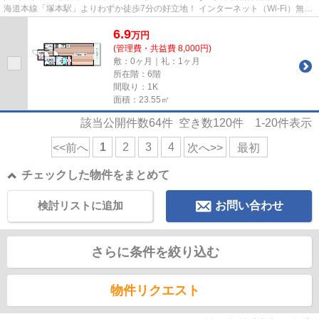
海道本線「塚本駅」よりわずか徒歩7分の好立地！ インターネット（Wi-Fi）無料
♪ペット飼育可能♪（2～4階のみ）...
6.9
万
円
(管理費・共益費 8,000円)
敷：0ヶ月｜礼：1ヶ月
所在階：6階
間取り：1K
面積：23.55㎡
該当公開件数
64
件 空き数
120
件
1-20
件表示
1
2
3
4
<<前へ
次へ>>
最初
チェックした物件をまとめて
検討リストに追加
お問い合わせ
さらに条件を絞り込む
物件リクエスト