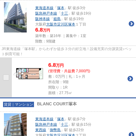
東海道本線
「
塚本
」駅 徒歩3分
阪急神戸本線
「
十三
」駅 徒歩19分
阪神本線
「
姫島
」駅 徒歩19分
大阪府
大阪市淀川区
塚本
１丁目
6.8
万円
築年数：築16年 ｜募集中：
1室
階数：9階建
JR東海道線「塚本駅」からわずか徒歩３分の好立地！設備充実の分譲賃貸♪ペッ
ト飼育可能！
6.8
万
円
(管理費・共益費 7,000円)
敷：0万円｜礼：1ヶ月
所在階：9階
間取り：1R
面積：27.75㎡
BLANC COURT塚本
賃貸｜マンション
東海道本線
「
塚本
」駅 徒歩7分
阪急神戸本線
「
十三
」駅 徒歩15分
東西線
「
御幣島
」駅 徒歩22分
大阪府
大阪市淀川区
塚本
２丁目