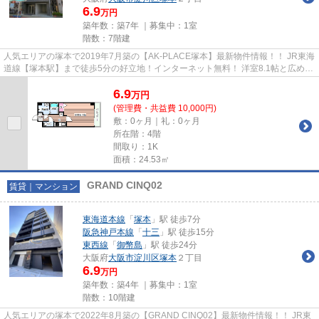
6.9
万円
築年数：築7年 ｜募集中：
1室
階数：7階建
人気エリアの塚本で2019年7月築の【AK-PLACE塚本】最新物件情報！！ JR東海
道線【塚本駅】まで徒歩5分の好立地！インターネット無料！ 洋室8.1帖と広めの
お部屋が魅力！ 物件の詳細に...
6.9
万
円
(管理費・共益費 10,000円)
敷：0ヶ月｜礼：0ヶ月
所在階：4階
間取り：1K
面積：24.53㎡
GRAND CINQ02
賃貸｜マンション
東海道本線
「
塚本
」駅 徒歩7分
阪急神戸本線
「
十三
」駅 徒歩15分
東西線
「
御幣島
」駅 徒歩24分
大阪府
大阪市淀川区
塚本
２丁目
6.9
万円
築年数：築4年 ｜募集中：
1室
階数：10階建
人気エリアの塚本で2022年8月築の【GRAND CINQ02】最新物件情報！！ JR東