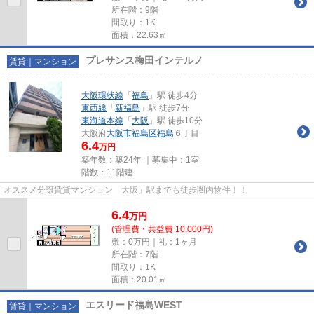
所在階：9階
間取り：1K
面積：22.63㎡
プレサンス梅田インテルノ
賃貸｜マンション
大阪環状線
「
福島
」駅 徒歩4分
東西線
「
新福島
」駅 徒歩7分
東海道本線
「
大阪
」駅 徒歩10分
大阪府
大阪市福島区
福島
６丁目
6.4
万円
築年数：築24年 ｜募集中：
1室
階数：11階建
オススメ分譲賃貸マンション「大阪」駅までも徒歩圏内物件！！
6.4
万
円
(管理費・共益費 10,000円)
敷：0万円｜礼：1ヶ月
所在階：7階
間取り：1K
面積：20.01㎡
エスリード福島WEST
賃貸｜マンション