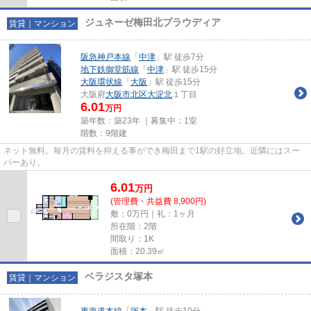
ジュネーゼ梅田北プラウディア
賃貸｜マンション
阪急神戸本線
「
中津
」駅 徒歩7分
地下鉄御堂筋線
「
中津
」駅 徒歩15分
大阪環状線
「
大阪
」駅 徒歩15分
大阪府
大阪市北区
大淀北
１丁目
6.01
万円
築年数：築23年 ｜募集中：
1室
階数：9階建
ネット無料。毎月の賃料を抑える事ができ梅田まで1駅の好立地。近隣にはスー
パーあり。
6.01
万
円
(管理費・共益費 8,900円)
敷：0万円｜礼：1ヶ月
所在階：2階
間取り：1K
面積：20.39㎡
ベラジスタ塚本
賃貸｜マンション
東海道本線
「
塚本
」駅 徒歩10分