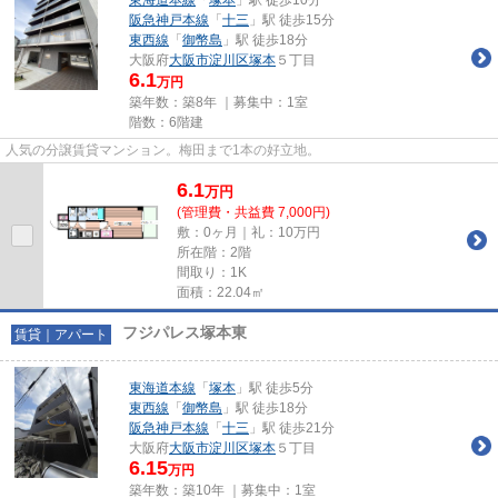
阪急神戸本線
「
十三
」駅 徒歩15分
東西線
「
御幣島
」駅 徒歩18分
大阪府
大阪市淀川区
塚本
５丁目
6.1
万円
築年数：築8年 ｜募集中：
1室
階数：6階建
人気の分譲賃貸マンション。梅田まで1本の好立地。
6.1
万
円
(管理費・共益費 7,000円)
敷：0ヶ月｜礼：10万円
所在階：2階
間取り：1K
面積：22.04㎡
フジパレス塚本東
賃貸｜アパート
東海道本線
「
塚本
」駅 徒歩5分
東西線
「
御幣島
」駅 徒歩18分
阪急神戸本線
「
十三
」駅 徒歩21分
大阪府
大阪市淀川区
塚本
５丁目
6.15
万円
築年数：築10年 ｜募集中：
1室