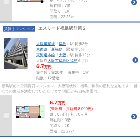
所在階：7階
間取り：1K
面積：22.23㎡
エスリード福島駅前第２
賃貸｜マンション
大阪環状線
「
福島
」駅 徒歩2分
東西線
「
新福島
」駅 徒歩5分
東海道本線
「
大阪
」駅 徒歩12分
大阪府
大阪市福島区
福島
６丁目
6.7
万円
築年数：築20年 ｜募集中：
1室
階数：12階建
福島駅前の分譲賃貸マンション。大阪環状線「福島」駅前の便利な立地です！ 都
心での生活を満喫していただけます♪梅田から自転車圏内。
6.7
万
円
(管理費・共益費 8,000円)
敷：0万円｜礼：0ヶ月
所在階：8階
間取り：1K
面積：22.27㎡