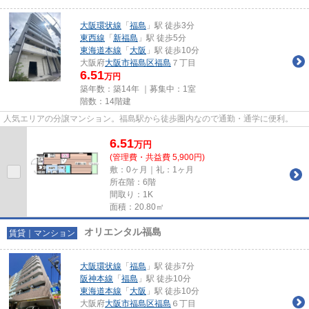
大阪環状線
「
福島
」駅 徒歩3分
東西線
「
新福島
」駅 徒歩5分
東海道本線
「
大阪
」駅 徒歩10分
大阪府
大阪市福島区
福島
７丁目
6.51
万円
築年数：築14年 ｜募集中：
1室
階数：14階建
人気エリアの分譲マンション。福島駅から徒歩圏内なので通勤・通学に便利。
6.51
万
円
(管理費・共益費 5,900円)
敷：0ヶ月｜礼：1ヶ月
所在階：6階
間取り：1K
面積：20.80㎡
オリエンタル福島
賃貸｜マンション
大阪環状線
「
福島
」駅 徒歩7分
阪神本線
「
福島
」駅 徒歩10分
東海道本線
「
大阪
」駅 徒歩10分
大阪府
大阪市福島区
福島
６丁目