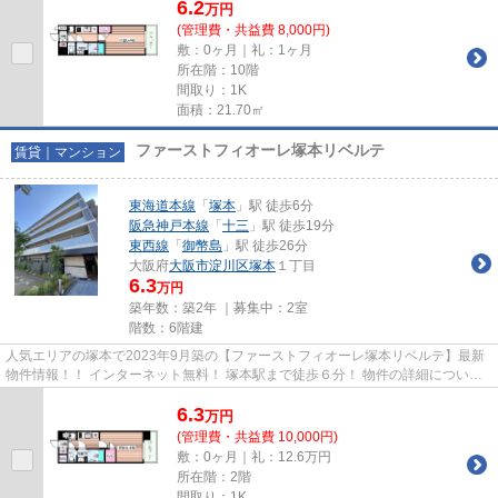
6.2
万
円
(管理費・共益費 8,000円)
敷：0ヶ月｜礼：1ヶ月
所在階：10階
間取り：1K
面積：21.70㎡
ファーストフィオーレ塚本リベルテ
賃貸｜マンション
東海道本線
「
塚本
」駅 徒歩6分
阪急神戸本線
「
十三
」駅 徒歩19分
東西線
「
御幣島
」駅 徒歩26分
大阪府
大阪市淀川区
塚本
１丁目
6.3
万円
築年数：築2年 ｜募集中：
2室
階数：6階建
人気エリアの塚本で2023年9月築の【ファーストフィオーレ塚本リベルテ】最新
物件情報！！ インターネット無料！ 塚本駅まで徒歩６分！ 物件の詳細について
は「リンクナビ」までお問い...
6.3
万
円
(管理費・共益費 10,000円)
敷：0ヶ月｜礼：12.6万円
所在階：2階
間取り：1K