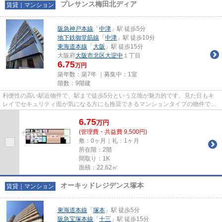
プレサンス梅田北ディア
賃貸｜マンション
阪急神戸本線
「
中津
」駅 徒歩5分
地下鉄御堂筋線
「
中津
」駅 徒歩10分
東海道本線
「
大阪
」駅 徒歩15分
大阪府
大阪市北区
大淀中
１丁目
6.75
万円
築年数：築7年 ｜募集中：
1室
階数：9階建
利便性の高い駅近物件で、駅まで徒歩5分という立地が魅力的です。見た目もキ
レイでセキュリティ面が気になる方にも推奨できるマンションタイプの物件で
す。敷地内ごみ置き場は、簡単に...
6.75
万
円
(管理費・共益費 9,500円)
敷：0ヶ月｜礼：1ヶ月
所在階：2階
間取り：1K
面積：22.62㎡
オーキッドレジデンス塚本
賃貸｜マンション
東海道本線
「
塚本
」駅 徒歩5分
阪急宝塚本線
「
十三
」駅 徒歩15分