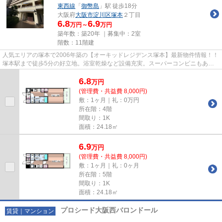
東西線
「
御幣島
」駅 徒歩18分
大阪府
大阪市淀川区
塚本
２丁目
6.8
6.9
万円～
万円
築年数：築20年 ｜募集中：
2室
階数：11階建
人気エリアの塚本で2006年築の【オーキッドレジデンス塚本】最新物件情報！！
塚本駅まで徒歩5分の好立地。浴室乾燥など設備充実。スーパーコンビニもあり
大変便利です。 物件の詳細に...
6.8
万
円
(管理費・共益費 8,000円)
敷：1ヶ月｜礼：0万円
所在階：4階
間取り：1K
面積：24.18㎡
6.9
万
円
(管理費・共益費 8,000円)
敷：1ヶ月｜礼：0ヶ月
所在階：5階
間取り：1K
面積：24.18㎡
プロシード大阪西バロンドール
賃貸｜マンション