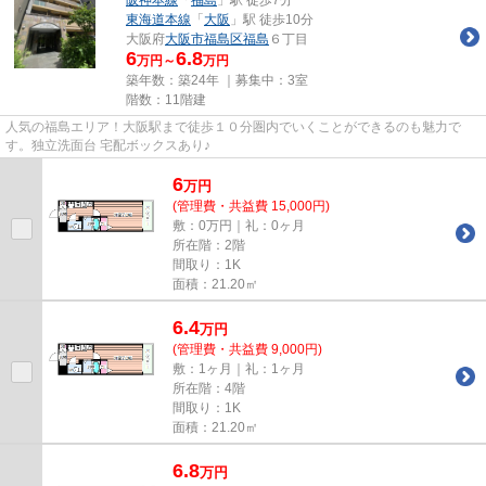
東海道本線
「
大阪
」駅 徒歩10分
大阪府
大阪市福島区
福島
６丁目
6
6.8
万円～
万円
築年数：築24年 ｜募集中：
3室
階数：11階建
人気の福島エリア！大阪駅まで徒歩１０分圏内でいくことができるのも魅力で
す。独立洗面台 宅配ボックスあり♪
6
万
円
(管理費・共益費 15,000円)
敷：0万円｜礼：0ヶ月
所在階：2階
間取り：1K
面積：21.20㎡
6.4
万
円
(管理費・共益費 9,000円)
敷：1ヶ月｜礼：1ヶ月
所在階：4階
間取り：1K
面積：21.20㎡
6.8
万
円