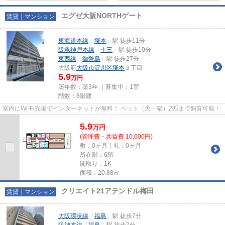
エグゼ大阪NORTHゲート
賃貸｜マンション
東海道本線
「
塚本
」駅 徒歩11分
阪急神戸本線
「
十三
」駅 徒歩10分
東西線
「
御幣島
」駅 徒歩27分
大阪府
大阪市淀川区
塚本
３丁目
5.9
万円
築年数：築3年 ｜募集中：
1室
階数：8階建
室内にWi-Fi完備でインターネットが無料！ ペット（犬・猫）2匹まで飼育可能！
5.9
万
円
(管理費・共益費 10,000円)
敷：0ヶ月｜礼：0ヶ月
所在階：6階
間取り：1K
面積：20.88㎡
クリエイト21アテンドル梅田
賃貸｜マンション
大阪環状線
「
福島
」駅 徒歩7分
阪神本線
「
福島
」駅 徒歩7分