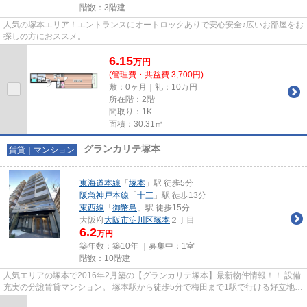
階数：3階建
人気の塚本エリア！エントランスにオートロックありで安心安全♪広いお部屋をお
探しの方におススメ。
6.15
万
円
(管理費・共益費 3,700円)
敷：0ヶ月｜礼：10万円
所在階：2階
間取り：1K
面積：30.31㎡
グランカリテ塚本
賃貸｜マンション
東海道本線
「
塚本
」駅 徒歩5分
阪急神戸本線
「
十三
」駅 徒歩13分
東西線
「
御幣島
」駅 徒歩15分
大阪府
大阪市淀川区
塚本
２丁目
6.2
万円
築年数：築10年 ｜募集中：
1室
階数：10階建
人気エリアの塚本で2016年2月築の【グランカリテ塚本】最新物件情報！！ 設備
充実の分譲賃貸マンション。 塚本駅から徒歩5分で梅田まで1駅で行ける好立地。
物件の詳細については「リ...