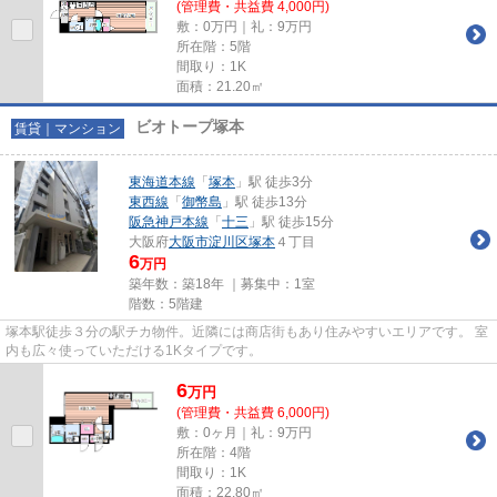
(管理費・共益費 4,000円)
敷：0万円｜礼：9万円
所在階：5階
間取り：1K
面積：21.20㎡
ビオトープ塚本
賃貸｜マンション
東海道本線
「
塚本
」駅 徒歩3分
東西線
「
御幣島
」駅 徒歩13分
阪急神戸本線
「
十三
」駅 徒歩15分
大阪府
大阪市淀川区
塚本
４丁目
6
万円
築年数：築18年 ｜募集中：
1室
階数：5階建
塚本駅徒歩３分の駅チカ物件。近隣には商店街もあり住みやすいエリアです。 室
内も広々使っていただける1Kタイプです。
6
万
円
(管理費・共益費 6,000円)
敷：0ヶ月｜礼：9万円
所在階：4階
間取り：1K
面積：22.80㎡