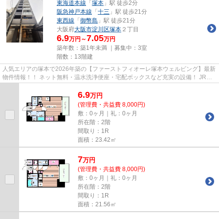
東海道本線
「
塚本
」駅 徒歩2分
阪急神戸本線
「
十三
」駅 徒歩21分
東西線
「
御幣島
」駅 徒歩21分
大阪府
大阪市淀川区
塚本
２丁目
6.9
7.05
万円～
万円
築年数：築1年未満 ｜募集中：
3室
階数：13階建
人気エリアの塚本で2026年築の【ファーストフィオーレ塚本ウェルビング】最新
物件情報！！ ネット無料・温水洗浄便座・宅配ボックスなど充実の設備！ JR塚
本徒歩2分の好立地！！ 物件...
6.9
万
円
(管理費・共益費 8,000円)
敷：0ヶ月｜礼：0ヶ月
所在階：2階
間取り：1R
面積：23.42㎡
7
万
円
(管理費・共益費 8,000円)
敷：0ヶ月｜礼：0ヶ月
所在階：2階
間取り：1R
面積：21.56㎡