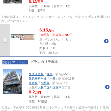
6.15
万円
築年数：築10年 ｜募集中：
1室
階数：3階建
人気の塚本エリア！エントランスにオートロックありで安心安全♪広いお部屋をお
探しの方におススメ。
6.15
万
円
(管理費・共益費 3,700円)
敷：0ヶ月｜礼：10万円
所在階：2階
間取り：1K
面積：30.31㎡
グランカリテ塚本
賃貸｜マンション
東海道本線
「
塚本
」駅 徒歩5分
阪急神戸本線
「
十三
」駅 徒歩13分
東西線
「
御幣島
」駅 徒歩15分
大阪府
大阪市淀川区
塚本
２丁目
6.2
万円
築年数：築10年 ｜募集中：
1室
階数：10階建
人気エリアの塚本で2016年2月築の【グランカリテ塚本】最新物件情報！！ 設備