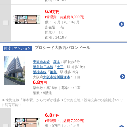
6.9
万
円
(管理費・共益費 8,000円)
敷：1ヶ月｜礼：0ヶ月
所在階：5階
間取り：1K
面積：24.18㎡
プロシード大阪西バロンドール
賃貸｜マンション
東海道本線
「
塚本
」駅 徒歩3分
阪急神戸本線
「
十三
」駅 徒歩19分
阪神本線
「
姫島
」駅 徒歩19分
大阪府
大阪市淀川区
塚本
１丁目
6.8
万円
築年数：築16年 ｜募集中：
1室
階数：9階建
JR東海道線「塚本駅」からわずか徒歩３分の好立地！設備充実の分譲賃貸♪ペッ
ト飼育可能！
6.8
万
円
(管理費・共益費 7,000円)
敷：0万円｜礼：1ヶ月