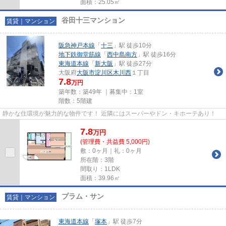
面積：25.05㎡
谷田十三マンション
賃貸｜マンション
阪急神戸本線
「
十三
」駅 徒歩10分
地下鉄御堂筋線
「
西中島南方
」駅 徒歩16分
東海道本線
「
新大阪
」駅 徒歩27分
大阪府
大阪市淀川区
木川西
１丁目
7.8
万円
築年数：築49年 ｜募集中：
1室
階数：5階建
静かな住環境が魅力的な物件です！ 近隣にはスーパーやドン・キホーテあり！
7.8
万
円
(管理費・共益費 5,000円)
敷：0ヶ月｜礼：0ヶ月
所在階：3階
間取り：1LDK
面積：39.96㎡
プラム・サン
賃貸｜マンション
東海道本線
「
塚本
」駅 徒歩7分