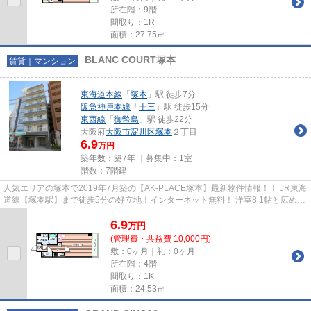
所在階：9階
間取り：1R
面積：27.75㎡
BLANC COURT塚本
賃貸｜マンション
東海道本線
「
塚本
」駅 徒歩7分
阪急神戸本線
「
十三
」駅 徒歩15分
東西線
「
御幣島
」駅 徒歩22分
大阪府
大阪市淀川区
塚本
２丁目
6.9
万円
築年数：築7年 ｜募集中：
1室
階数：7階建
人気エリアの塚本で2019年7月築の【AK-PLACE塚本】最新物件情報！！ JR東海
道線【塚本駅】まで徒歩5分の好立地！インターネット無料！ 洋室8.1帖と広めの
お部屋が魅力！ 物件の詳細に...
6.9
万
円
(管理費・共益費 10,000円)
敷：0ヶ月｜礼：0ヶ月
所在階：4階
間取り：1K
面積：24.53㎡