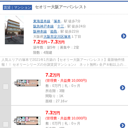
セオリー大阪アーバンレスト
賃貸｜マンション
東海道本線
「
塚本
」駅 徒歩7分
阪急神戸本線
「
十三
」駅 徒歩24分
阪神本線
「
姫島
」駅 徒歩22分
大阪府
大阪市淀川区
塚本
１丁目
7.2
7.3
万円～
万円
築年数：築5年 ｜募集中：
2室
階数：4階建
人気エリアの塚本で2021年1月築の【セオリー大阪アーバンレスト】最新物件情
報！！ セオリーシリーズの分譲賃貸マンション♪ ネット無料♪ 全戸８帖以上の
広々洋室＋ウォークインクロー...
7.2
万
円
(管理費・共益費 10,000円)
敷：0万円｜礼：0ヶ月
所在階：3階
間取り：1K
面積：27.16㎡
7.3
万
円
(管理費・共益費 10,000円)
敷：0万円｜礼：0ヶ月