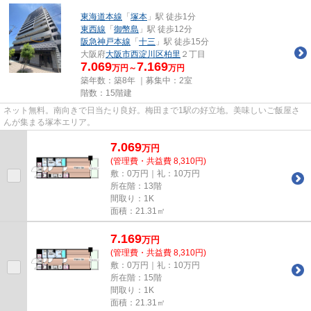
東海道本線
「
塚本
」駅 徒歩1分
東西線
「
御幣島
」駅 徒歩12分
阪急神戸本線
「
十三
」駅 徒歩15分
大阪府
大阪市西淀川区
柏里
２丁目
7.069
7.169
万円～
万円
築年数：築8年 ｜募集中：
2室
階数：15階建
ネット無料。南向きで日当たり良好。梅田まで1駅の好立地。美味しいご飯屋さ
んが集まる塚本エリア。
7.069
万
円
(管理費・共益費 8,310円)
敷：0万円｜礼：10万円
所在階：13階
間取り：1K
面積：21.31㎡
7.169
万
円
(管理費・共益費 8,310円)
敷：0万円｜礼：10万円
所在階：15階
間取り：1K
面積：21.31㎡