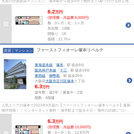
充実の分譲賃貸マンション。 塚本駅から徒歩5分で梅田まで1駅で行ける好立地。
物件の詳細については「リ...
6.2
万
円
(管理費・共益費 8,000円)
敷：0ヶ月｜礼：1ヶ月
所在階：10階
間取り：1K
面積：21.70㎡
ファーストフィオーレ塚本リベルテ
賃貸｜マンション
東海道本線
「
塚本
」駅 徒歩6分
阪急神戸本線
「
十三
」駅 徒歩19分
東西線
「
御幣島
」駅 徒歩26分
大阪府
大阪市淀川区
塚本
１丁目
6.3
万円
築年数：築2年 ｜募集中：
2室
階数：6階建
人気エリアの塚本で2023年9月築の【ファーストフィオーレ塚本リベルテ】最新
物件情報！！ インターネット無料！ 塚本駅まで徒歩６分！ 物件の詳細について
は「リンクナビ」までお問い...
6.3
万
円
(管理費・共益費 10,000円)
敷：0ヶ月｜礼：12.6万円