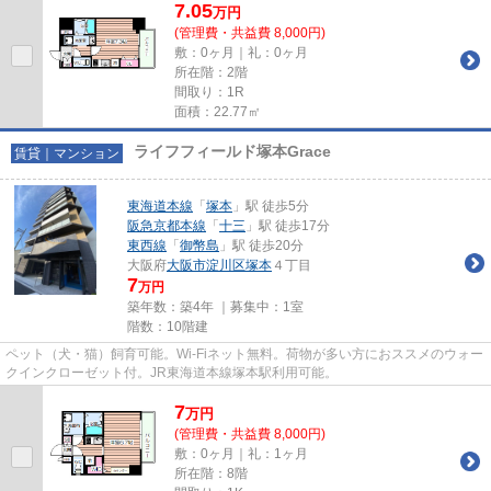
7.05
万
円
(管理費・共益費 8,000円)
敷：0ヶ月｜礼：0ヶ月
所在階：2階
間取り：1R
面積：22.77㎡
ライフフィールド塚本Grace
賃貸｜マンション
東海道本線
「
塚本
」駅 徒歩5分
阪急京都本線
「
十三
」駅 徒歩17分
東西線
「
御幣島
」駅 徒歩20分
大阪府
大阪市淀川区
塚本
４丁目
7
万円
築年数：築4年 ｜募集中：
1室
階数：10階建
ペット（犬・猫）飼育可能。Wi-Fiネット無料。荷物が多い方におススメのウォー
クインクローゼット付。JR東海道本線塚本駅利用可能。
7
万
円
(管理費・共益費 8,000円)
敷：0ヶ月｜礼：1ヶ月
所在階：8階