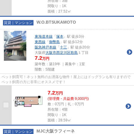
所在階：3階
間取り：1K
面積：27.52㎡
W.O.BTSUKAMOTO
賃貸｜マンション
東海道本線
「
塚本
」駅 徒歩3分
東西線
「
御幣島
」駅 徒歩12分
阪急神戸本線
「
十三
」駅 徒歩20分
大阪府
大阪市西淀川区
歌島
１丁目
7.2
万円
築年数：築19年 ｜募集中：
1室
階数：5階建
ペット飼育可！ネット無料のお洒落な物件！屋上にはドッグランも有りますので
ペット飼育の方に非常にオススメです！
7.2
万
円
(管理費・共益費 9,000円)
敷：0万円｜礼：0万円
所在階：4階
間取り：1K
面積：28.59㎡
MJC大阪ラフィーネ
賃貸｜マンション