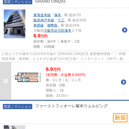
GRAND CINQ02
賃貸｜マンション
東海道本線
「
塚本
」駅 徒歩7分
阪急神戸本線
「
十三
」駅 徒歩15分
東西線
「
御幣島
」駅 徒歩24分
大阪府
大阪市淀川区
塚本
２丁目
6.9
万円
築年数：築4年 ｜募集中：
1室
階数：10階建
人気エリアの塚本で2022年8月築の【GRAND CINQ02】最新物件情報！！ JR東
海道本線「塚本駅」よりわずか徒歩7分の好立地！ インターネット（Wi-Fi）無料
♪ペット飼育可能♪（2～4階のみ）...
6.9
万
円
(管理費・共益費 8,000円)
敷：0ヶ月｜礼：1ヶ月
所在階：6階
間取り：1K
面積：23.55㎡
ファーストフィオーレ塚本ウェルビング
賃貸｜マンション