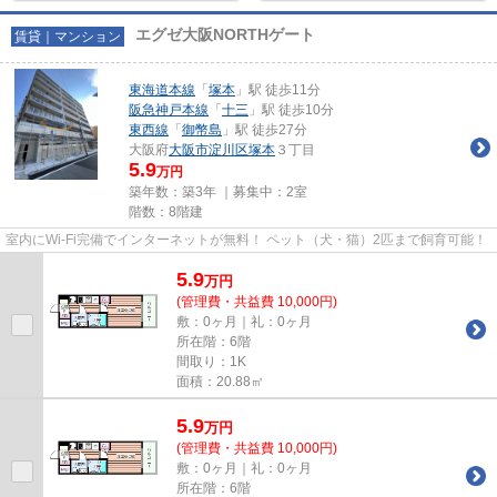
エグゼ大阪NORTHゲート
賃貸｜マンション
東海道本線
「
塚本
」駅 徒歩11分
阪急神戸本線
「
十三
」駅 徒歩10分
東西線
「
御幣島
」駅 徒歩27分
大阪府
大阪市淀川区
塚本
３丁目
5.9
万円
築年数：築3年 ｜募集中：
2室
階数：8階建
室内にWi-Fi完備でインターネットが無料！ ペット（犬・猫）2匹まで飼育可能！
5.9
万
円
(管理費・共益費 10,000円)
敷：0ヶ月｜礼：0ヶ月
所在階：6階
間取り：1K
面積：20.88㎡
5.9
万
円
(管理費・共益費 10,000円)
敷：0ヶ月｜礼：0ヶ月
所在階：6階