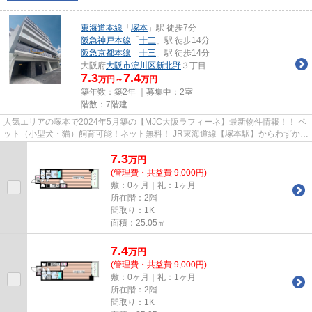
東海道本線
「
塚本
」駅 徒歩7分
阪急神戸本線
「
十三
」駅 徒歩14分
阪急京都本線
「
十三
」駅 徒歩14分
大阪府
大阪市淀川区
新北野
３丁目
7.3
7.4
万円～
万円
築年数：築2年 ｜募集中：
2室
階数：7階建
人気エリアの塚本で2024年5月築の【MJC大阪ラフィーネ】最新物件情報！！ ペ
ット（小型犬・猫）飼育可能！ネット無料！ JR東海道線【塚本駅】からわずか徒
歩7分の好立地！大阪駅まで1...
7.3
万
円
(管理費・共益費 9,000円)
敷：0ヶ月｜礼：1ヶ月
所在階：2階
間取り：1K
面積：25.05㎡
7.4
万
円
(管理費・共益費 9,000円)
敷：0ヶ月｜礼：1ヶ月
所在階：2階
間取り：1K