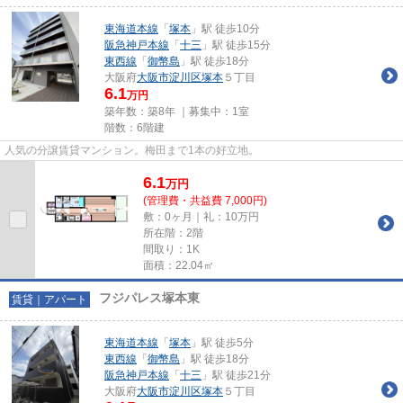
東海道本線
「
塚本
」駅 徒歩10分
阪急神戸本線
「
十三
」駅 徒歩15分
東西線
「
御幣島
」駅 徒歩18分
大阪府
大阪市淀川区
塚本
５丁目
6.1
万円
築年数：築8年 ｜募集中：
1室
階数：6階建
人気の分譲賃貸マンション。梅田まで1本の好立地。
6.1
万
円
(管理費・共益費 7,000円)
敷：0ヶ月｜礼：10万円
所在階：2階
間取り：1K
面積：22.04㎡
フジパレス塚本東
賃貸｜アパート
東海道本線
「
塚本
」駅 徒歩5分
東西線
「
御幣島
」駅 徒歩18分
阪急神戸本線
「
十三
」駅 徒歩21分
大阪府
大阪市淀川区
塚本
５丁目