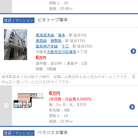
間取り：1K
面積：20.88㎡
ビオトープ塚本
賃貸｜マンション
東海道本線
「
塚本
」駅 徒歩3分
東西線
「
御幣島
」駅 徒歩13分
阪急神戸本線
「
十三
」駅 徒歩15分
大阪府
大阪市淀川区
塚本
４丁目
6
万円
築年数：築18年 ｜募集中：
1室
階数：5階建
塚本駅徒歩３分の駅チカ物件。近隣には商店街もあり住みやすいエリアです。 室
内も広々使っていただける1Kタイプです。
6
万
円
(管理費・共益費 6,000円)
敷：0ヶ月｜礼：9万円
所在階：4階
間取り：1K
面積：22.80㎡
ベラジスタ塚本
賃貸｜マンション