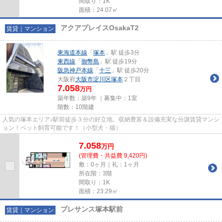
間取り：1K
面積：24.07㎡
アクアプレイスOsakaT2
賃貸｜マンション
東海道本線
「
塚本
」駅 徒歩3分
東西線
「
御幣島
」駅 徒歩19分
阪急神戸本線
「
十三
」駅 徒歩20分
大阪府
大阪市淀川区
塚本
２丁目
7.058
万円
築年数：築9年 ｜募集中：
1室
階数：10階建
人気の塚本エリア♪駅前徒歩３分の好立地。収納豊富＆設備充実な分譲賃貸マンシ
ョン！ペット飼育可能です！（小型犬・猫）
7.058
万
円
(管理費・共益費 9,420円)
敷：0ヶ月｜礼：1ヶ月
所在階：3階
間取り：1K
面積：23.29㎡
プレサンス塚本駅前
賃貸｜マンション