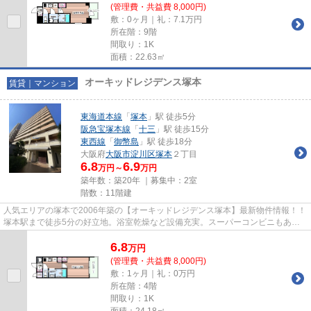
(管理費・共益費 8,000円)
敷：0ヶ月｜礼：7.1万円
所在階：9階
間取り：1K
面積：22.63㎡
オーキッドレジデンス塚本
賃貸｜マンション
東海道本線
「
塚本
」駅 徒歩5分
阪急宝塚本線
「
十三
」駅 徒歩15分
東西線
「
御幣島
」駅 徒歩18分
大阪府
大阪市淀川区
塚本
２丁目
6.8
6.9
万円～
万円
築年数：築20年 ｜募集中：
2室
階数：11階建
人気エリアの塚本で2006年築の【オーキッドレジデンス塚本】最新物件情報！！
塚本駅まで徒歩5分の好立地。浴室乾燥など設備充実。スーパーコンビニもあり
大変便利です。 物件の詳細に...
6.8
万
円
(管理費・共益費 8,000円)
敷：1ヶ月｜礼：0万円
所在階：4階
間取り：1K
面積：24.18㎡