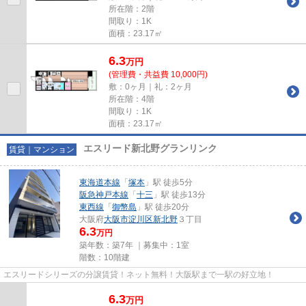
所在階：2階
間取り：1K
面積：23.17㎡
6.3
万
円
(管理費・共益費 10,000円)
敷：0ヶ月｜礼：2ヶ月
所在階：4階
間取り：1K
面積：23.17㎡
エスリード新北野グランリンク
賃貸｜マンション
東海道本線
「
塚本
」駅 徒歩5分
阪急神戸本線
「
十三
」駅 徒歩13分
東西線
「
御幣島
」駅 徒歩20分
大阪府
大阪市淀川区
新北野
３丁目
6.3
万円
築年数：築7年 ｜募集中：
1室
階数：10階建
エスリードシリーズの分譲賃貸！ネット無料！大阪駅まで一駅の好立地！
6.3
万
円