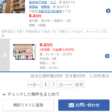
阪急神戸本線
「
十三
」駅 徒歩17分
東西線
「
御幣島
」駅 徒歩17分
大阪府
大阪市淀川区
塚本
６丁目
8.4
万円
築年数：築19年 ｜募集中：
1室
階数：4階建
連帯保証人不要！JR塚本駅まで徒歩７分！宅配ボックスあり。オートロック完
備。
8.4
万
円
(管理費・共益費 6,000円)
敷：0ヶ月｜礼：10万円
所在階：3階
間取り：2K
面積：41.40㎡
該当公開件数
26
件 空き数
42
件
1-20
件表示
1
2
<<前へ
次へ>>
最初
チェックした物件をまとめて
検討リストに追加
お問い合わせ